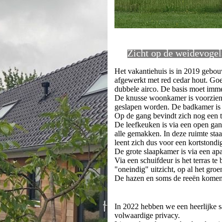
Zicht op de weidevogel
Het vakantiehuis is in 2019 gebou
afgewerkt met red cedar hout. Go
dubbele airco. De basis moet imm
De knusse woonkamer is voorzien
geslapen worden. De badkamer is 
Op de gang bevindt zich nog een t
De leefkeuken is via een open gan
alle gemakken. In deze ruimte st
leent zich dus voor een kortstondi
De grote slaapkamer is via een apa
Via een schuifdeur is het terras t
"oneindig" uitzicht, op al het groe
De hazen en soms de reeën komen 
In 2022 hebben we een heerlijke 
volwaardige privacy.