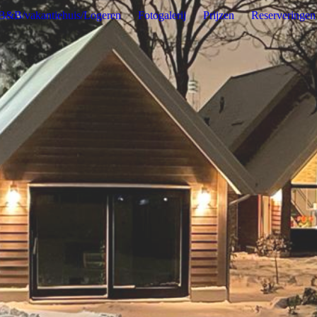
B&B/vakantiehuis/Logeren
Fotogalerij
Prijzen
Reserveringen