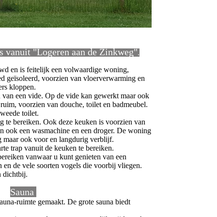
s vanuit "Logeren aan de Zinkweg"
.
wd en is feitelijk een volwaardige woning,
ed geïsoleerd, voorzien van vloerverwarming en
ers kloppen.
 van een vide. Op de vide kan gewerkt maar ook
ruim, voorzien van douche, toilet en badmeubel.
weede toilet.
g te bereiken. Ook deze keuken is voorzien van
aan ook een wasmachine en een droger. De woning
g maar ook voor en langdurig verblijf.
rte trap vanuit de keuken te bereiken.
e bereiken vanwaar u kunt genieten van een
n en de vele soorten vogels die voorbij vliegen.
dichtbij.
Sauna
sauna-ruimte gemaakt. De grote sauna biedt