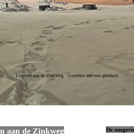
Logeren aan de Zinkweg
Genieten met een glimlach
en aan de Zinkweg
De omgevin