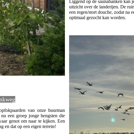
Liggend op de saunabanken kan je 
uitzicht over de landerijen. De ru
een regen/stort douche, zodat na e
optimaal gezocht kan worden.
inkweg
 opfokpaarden van onze buurman
 nu een groep jonge hengsten die
waar genot om naar te kijken. Een
g en dat op een eigen terrein!