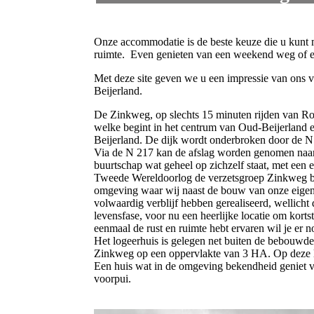
Onze accommodatie is de beste keuze die u kunt 
ruimte. Even genieten van een weekend weg of ee
Met deze site geven we u een impressie van ons v
Beijerland.
De Zinkweg, op slechts 15 minuten rijden van Rot
welke begint in het centrum van Oud-Beijerland e
Beijerland. De dijk wordt onderbroken door de N
Via de N 217 kan de afslag worden genomen naa
buurtschap wat geheel op zichzelf staat, met een e
Tweede Wereldoorlog de verzetsgroep Zinkweg be
omgeving waar wij naast de bouw van onze eige
volwaardig verblijf hebben gerealiseerd, wellich
levensfase, voor nu een heerlijke locatie om korts
eenmaal de rust en ruimte hebt ervaren wil je er 
Het logeerhuis is gelegen net buiten de bebouwd
Zinkweg op een oppervlakte van 3 HA. Op deze l
Een huis wat in de omgeving bekendheid geniet 
voorpui.