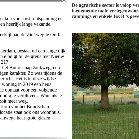
De agrarische sector is volop ve
toenemende mate vertegenwoord
campings en enkele B&B 's geve
maken voor rust, ontspanning en
n heerlijk lange vakantie.
erblijf aan de Zinkweg te Oud-
terdam, bestaat uit een lange dijk
n eindigt bij de grens met Nieuw-
 217.
r het Buurtschap Zinkweg, een
igen karakter. Zo was tijdens de
rucht. Het is in deze wijdse
n woning in 2019 een heus
t de opmaat voor een volgende
tondig te verblijven. Want als je
nooit meer weg.
e kom van het Buurtschap
ocatie staat ook ons woonhuis.
vanwege haar grote glazen